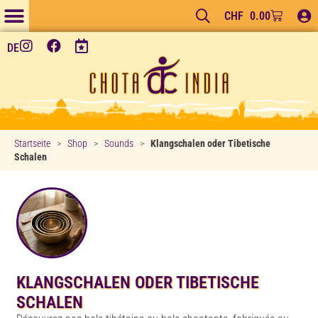
CHF
0.00
TEES & KAFFEES
DE
Startseite
>
Shop
>
Sounds
>
Klangschalen oder Tibetische
Schalen
KLANGSCHALEN ODER TIBETISCHE
SCHALEN