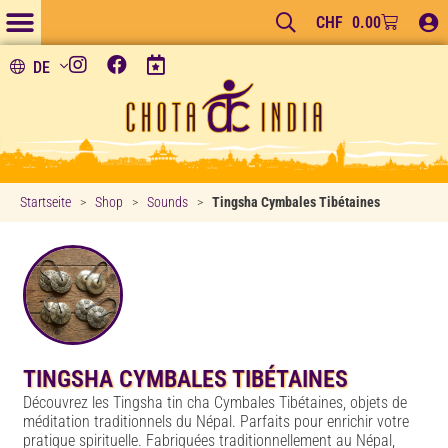
CHF
0.00
DE
Startseite
>
Shop
>
Sounds
>
Tingsha Cymbales Tibétaines
TINGSHA CYMBALES TIBÉTAINES
Découvrez les Tingsha tin cha Cymbales Tibétaines, objets de
méditation traditionnels du Népal. Parfaits pour enrichir votre
pratique spirituelle. Fabriquées traditionnellement au Népal,