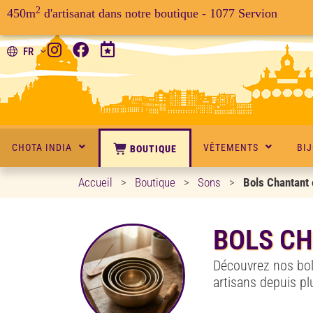
2
450m
d'artisanat dans notre boutique - 1077 Servion
FR
CHOTA INDIA
VÊTEMENTS
BI
BOUTIQUE
Accueil
>
Boutique
>
Sons
>
Bols Chantant 
BOLS CH
Découvrez nos bol
artisans depuis pl