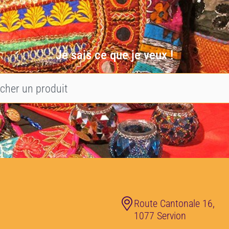
Je sais ce que je veux !
Route Cantonale 16,
1077 Servion