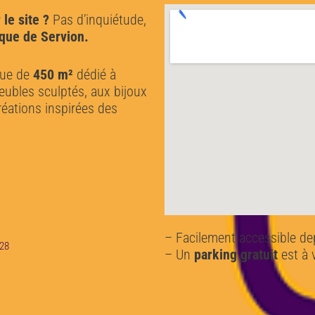
 le site ?
Pas d’inquiétude,
que de Servion.
que de
450 m²
dédié à
meubles sculptés, aux bijoux
réations inspirées des
– Facilement accessible de
 28
– Un
parking gratuit
est à 