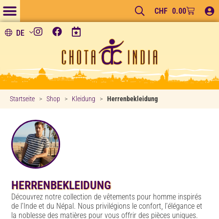
CHF
0.00
DE
Startseite
>
Shop
>
Kleidung
>
Herrenbekleidung
HERRENBEKLEIDUNG
Découvrez notre collection de vêtements pour homme inspirés
de l’Inde et du Népal. Nous privilégions le confort, l’élégance et
la noblesse des matières pour vous offrir des pièces uniques.