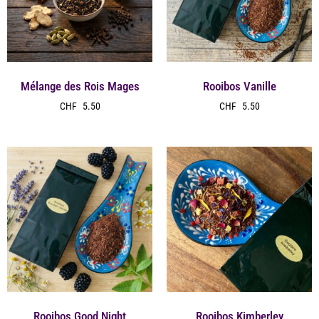
Mélange des Rois Mages
Rooibos Vanille
CHF
5.50
CHF
5.50
Rooibos Good Night
Rooibos Kimberley