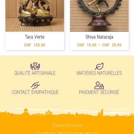
Tara Verte
Shiva Nataraja
CHF
125.00
CHF
15.00
–
CHF
29.95
QUALITÉ ARTISANALE
MATIÈRES NATURELLES
CONTACT SYMPATHIQUE
PAIEMENT SÉCURISÉ
Contactez-nous
Conditions de livraison et retours