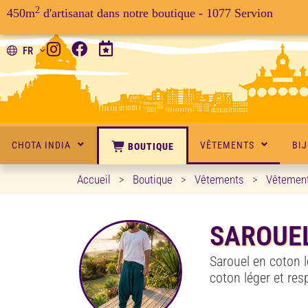
2
450m
d'artisanat dans notre boutique - 1077 Servion
FR
CHOTA INDIA
VÊTEMENTS
BI
BOUTIQUE
Accueil
>
Boutique
>
Vêtements
>
Vêtemen
SAROUE
Sarouel en coton l
coton léger et res