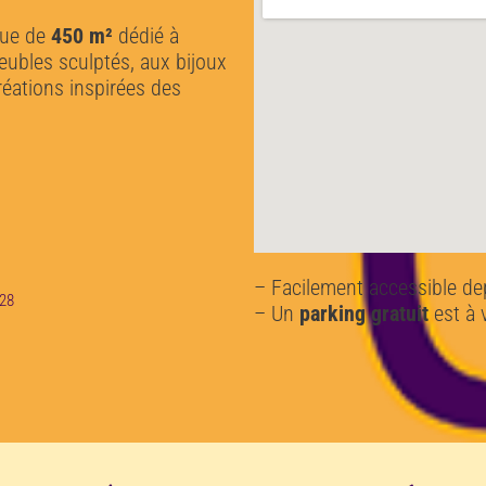
que de
450 m²
dédié à
meubles sculptés, aux bijoux
réations inspirées des
– Facilement accessible de
 28
– Un
parking gratuit
est à 