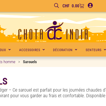
CHF
0.00
JOUX
ACCESSOIRES
DÉCORATION
SENTEURS
ts homme
>
Sarouels
LS
éger – Ce sarouel est parfait pour les journées chaudes d’ét
pirant pour vous garder au frais et confortable. Disponible