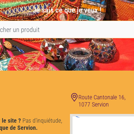
Je sais ce que je veux !
Route Cantonale 16,
1077 Servion
 le site ?
Pas d’inquiétude,
que de Servion.