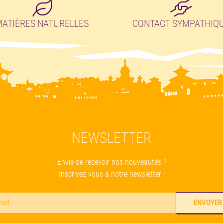
ATIÈRES NATURELLES
CONTACT SYMPATHIQ
NEWSLETTER
Envie de recevoir nos nouveautés ?
Inscrivez-vous à notre newsletter !
ENVOYER
rnative: