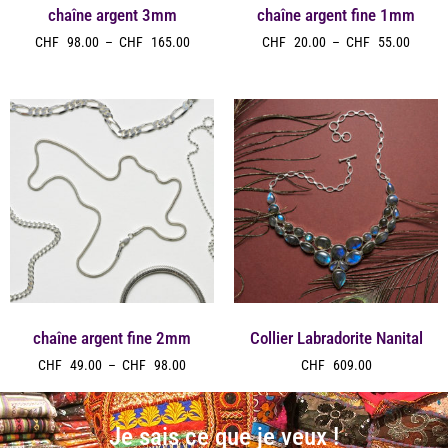
chaîne argent 3mm
chaîne argent fine 1mm
CHF
98.00
–
CHF
165.00
CHF
20.00
–
CHF
55.00
chaîne argent fine 2mm
Collier Labradorite Nanital
CHF
49.00
–
CHF
98.00
CHF
609.00
Je sais ce que je veux !