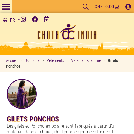
CHF
0.00
FR
Accueil
>
Boutique
>
Vêtements
>
Vêtements femme
>
Gilets
Ponchos
GILETS PONCHOS
Les gilets et Poncho en polaire sont fabriqués à partir d’un
matériau doux et chaud, idéal pour les journées froides. La