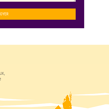
OYER
ux,
e