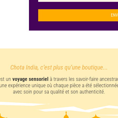
ENV
A
l
t
e
r
n
a
Chota India, c’est plus qu’une boutique...
t
i
est un
voyage sensoriel
à travers les savoir-faire ancestra
v
une expérience unique où chaque pièce a été sélectionné
e
avec soin pour sa qualité et son authenticité.
: