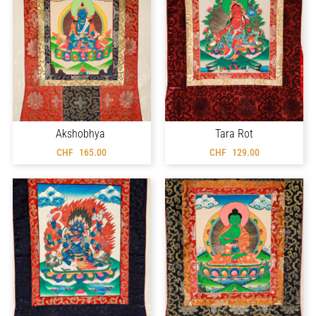
Akshobhya
Tara Rot
CHF
165.00
CHF
129.00