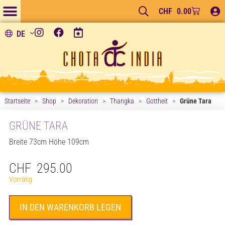
CHF
0.00
DE
Startseite
>
Shop
>
Dekoration
>
Thangka
>
Gottheit
>
Grüne Tara
GRÜNE TARA
Breite 73cm Höhe 109cm
CHF
295.00
Vorrätig
A
IN DEN WARENKORB LEGEN
l
t