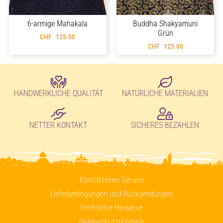
6-armige Mahakala
Buddha Shakyamuni
Grün
CHF
125.00
CHF
125.00
HANDWERKLICHE QUALITÄT
NATÜRLICHE MATERIALIEN
NETTER KONTAKT
SICHERES BEZAHLEN
Kontaktieren Sie uns
Lieferbedingungen und Rücksendungen
Rechtliche Hinweise
Datenschutzrichtlinie