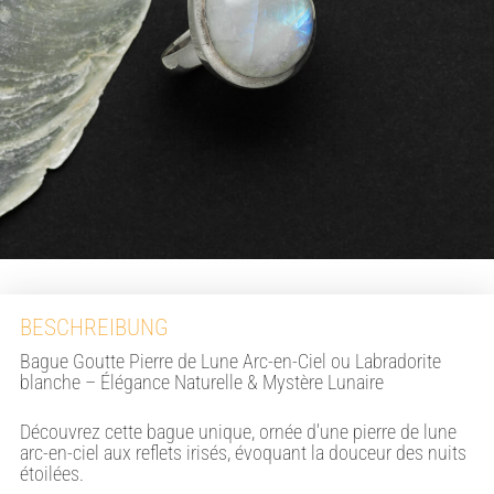
BESCHREIBUNG
Bague Goutte Pierre de Lune Arc-en-Ciel ou Labradorite
blanche – Élégance Naturelle & Mystère Lunaire
Découvrez cette bague unique, ornée d’une pierre de lune
arc-en-ciel aux reflets irisés, évoquant la douceur des nuits
étoilées.