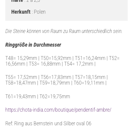
Herkunft
 : Polen
Die Steine können von Raum zu Raum unterschiedlich sein.
Ringgröße in Durchmesser
T48= 15,29mm | T50=15,92mm | T51=16,24mm | T52=
16,56mm | T53= 16,88mm | T54= 17,2mm |
T55= 17,52mm | T56=17,83mm | T57=18,15mm |
T58=18,47mm | T59=18,79mm | T60=19,11mm |
T61=19,43mm | T62=19,75mm
https://chota-india.com/boutique/pendentif-ambre/
Ref: Ring aus Bernstein und Silber oval 06